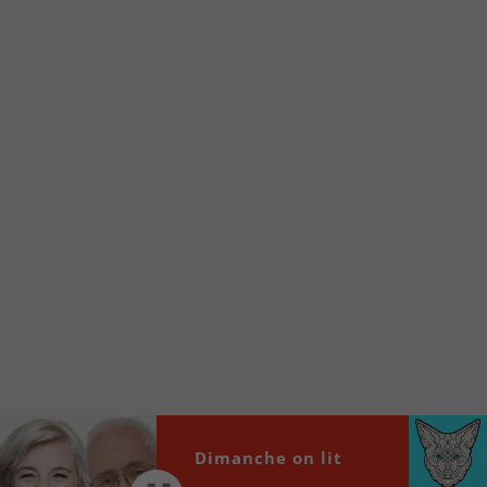
Voici la procédure ;)
À partir de votre téléphone, allez sur le site
internet de la Radio allumée au
www.fm1033.ca
Ensuite cliquez sur l’icône situé au bas de
votre écran
(celui qui représente un carré incluant une
flèche dirigé vers le haut)
Cliquez maintenant sur l’option Ajouter sur
l’écran d’accueil et vous verrez apparaître le
logo du FM 103,3
Faites Enregistrer en haut à droite.
Et voilà! Toutes les infos et l’écoute de votre radio
locale vous sont maintenant accessibles en un clic!
Audio
Dimanche on lit
00:00
00:00
Player