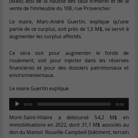
(Mais) assi de la hausse des taux d’intérêt et de la
vente de l’immeuble du 108, rue Provencher.
Le maire, Marc-André Guertin, explique qu’une
partie de ce surplus, soit près de 1,5 M$, va servir à
augmenter les surplus affectés.
Ce sera soit pour augmenter le fonds de
roulement, soit pour injecter dans les réserves
financières et pour des dossiers patrimoniaux et
environnementaux.
Le maire Guertin explique.
Audio
00:00
00:00
Player
Mont-Saint-Hilaire a déboursé 54,2 M$ en
immobilisations en 2022, dont 31,1 M$ associés au
don du Manoir Rouville-Campbell (bâtiment, terrain