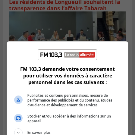
Les résidents de Longueuil souhaitent la
transparence dans l’affaire Tabarah
FM 103,3 demande votre consentement
pour utiliser vos données à caractère
personnel dans les cas suivants :
Publié le 7 août 2026 à 08h57
La CCIVRR veut revitaliser le terrain de
Publicités et contenu personnalisés, mesure de
Northvolt
performance des publicités et du contenu, études
d’audience et développement de services
Stocker et/ou accéder à des informations sur un
appareil
En savoir plus