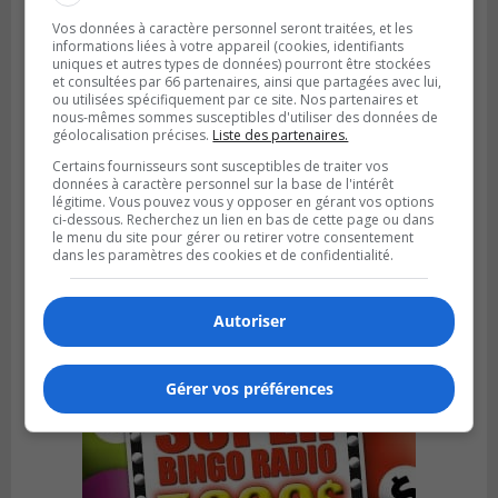
Vos données à caractère personnel seront traitées, et les
informations liées à votre appareil (cookies, identifiants
uniques et autres types de données) pourront être stockées
et consultées par 66 partenaires, ainsi que partagées avec lui,
ou utilisées spécifiquement par ce site. Nos partenaires et
nous-mêmes sommes susceptibles d'utiliser des données de
géolocalisation précises.
Liste des partenaires.
Certains fournisseurs sont susceptibles de traiter vos
GREENFIELD PARK
données à caractère personnel sur la base de l'intérêt
Publié le 6 août 2026 à 13h45
Greenfield Park veut s’armer contre les
légitime. Vous pouvez vous y opposer en gérant vos options
ci-dessous. Recherchez un lien en bas de cette page ou dans
fortes
le menu du site pour gérer ou retirer votre consentement
pluies
dans les paramètres des cookies et de confidentialité.
Autoriser
Gérer vos préférences