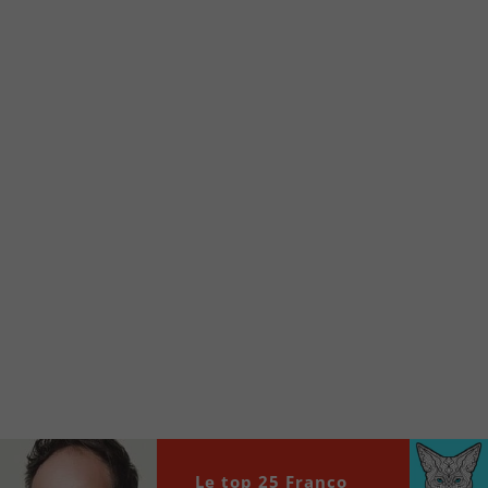
Voici la procédure ;)
À partir de votre téléphone, allez sur le site
internet de la Radio allumée au
www.fm1033.ca
Ensuite cliquez sur l’icône situé au bas de
votre écran
(celui qui représente un carré incluant une
flèche dirigé vers le haut)
Cliquez maintenant sur l’option Ajouter sur
l’écran d’accueil et vous verrez apparaître le
logo du FM 103,3
Faites Enregistrer en haut à droite.
Et voilà! Toutes les infos et l’écoute de votre radio
locale vous sont maintenant accessibles en un clic!
Audio
00:00
00:00
Le top 25 Franco
Player