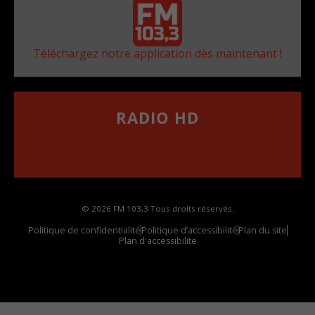
Téléchargez notre application dès maintenant !
RADIO HD
••••••••••••••••••
Comment synthoniser la fréquence HD dans
votre voiture
© 2026 FM 103,3 Tous droits réservés.
Politique de confidentialité
Politique d’accessibilité
Plan du site
Plan d'accessibilite