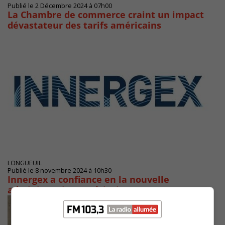
Publié le 2 Décembre 2024 à 07h00
La Chambre de commerce craint un impact
dévastateur des tarifs américains
LONGUEUIL
Publié le 8 novembre 2024 à 10h30
Innergex a confiance en la nouvelle
administration américaine