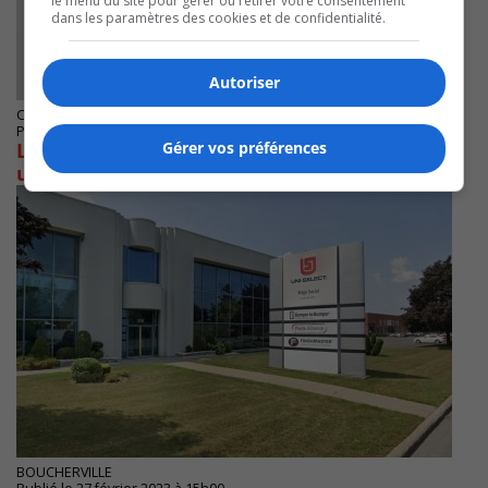
le menu du site pour gérer ou retirer votre consentement
dans les paramètres des cookies et de confidentialité.
Autoriser
CANDIAC
Publié le 17 août 2023 à 08h00
La population invitée à prendre un café avec
Gérer vos préférences
un policier à Candiac
BOUCHERVILLE