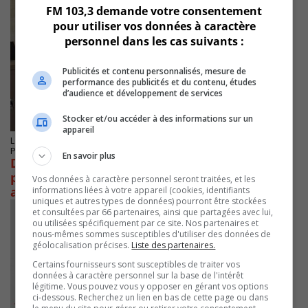
FM 103,3 demande votre consentement
pour utiliser vos données à caractère
personnel dans les cas suivants :
Publicités et contenu personnalisés, mesure de
performance des publicités et du contenu, études
d’audience et développement de services
Stocker et/ou accéder à des informations sur un
appareil
LONGUEUIL
Publié le 16 octobre 2024 à 16h00
En savoir plus
Des experts en oncologie réunis à Longueuil
pour discuter de soins personnalisés aux
Vos données à caractère personnel seront traitées, et les
ainés
informations liées à votre appareil (cookies, identifiants
uniques et autres types de données) pourront être stockées
et consultées par 66 partenaires, ainsi que partagées avec lui,
ou utilisées spécifiquement par ce site. Nos partenaires et
nous-mêmes sommes susceptibles d'utiliser des données de
géolocalisation précises.
Liste des partenaires.
Certains fournisseurs sont susceptibles de traiter vos
données à caractère personnel sur la base de l'intérêt
légitime. Vous pouvez vous y opposer en gérant vos options
ci-dessous. Recherchez un lien en bas de cette page ou dans