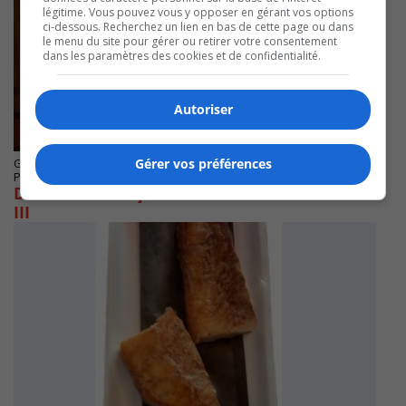
légitime. Vous pouvez vous y opposer en gérant vos options
ci-dessous. Recherchez un lien en bas de cette page ou dans
le menu du site pour gérer ou retirer votre consentement
dans les paramètres des cookies et de confidentialité.
Autoriser
Gérer vos préférences
GREENFIELD PARK
Publié le 2 août 2025 à 08h08
Dre Pachero reçoit la Médaille du roi Charles
III