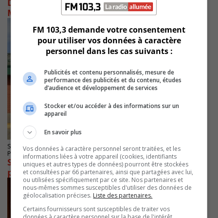
De possibles coupes au CISSS de la
Montérégie-Est sèment la grogne
FM 103,3 demande votre consentement
pour utiliser vos données à caractère
personnel dans les cas suivants :
Publicités et contenu personnalisés, mesure de
performance des publicités et du contenu, études
d’audience et développement de services
Stocker et/ou accéder à des informations sur un
appareil
En savoir plus
STE-JULIE
Vos données à caractère personnel seront traitées, et les
Publié le 15 septembre 2025 à 07h59
informations liées à votre appareil (cookies, identifiants
Sainte-Julie : un studio de santé sanctionné
uniques et autres types de données) pourront être stockées
pour absence de permis
et consultées par 66 partenaires, ainsi que partagées avec lui,
ou utilisées spécifiquement par ce site. Nos partenaires et
nous-mêmes sommes susceptibles d'utiliser des données de
géolocalisation précises.
Liste des partenaires.
Certains fournisseurs sont susceptibles de traiter vos
données à caractère personnel sur la base de l'intérêt