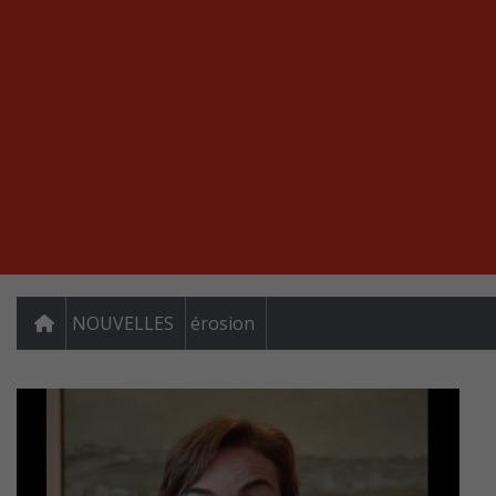
NOUVELLES
érosion