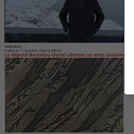
VARENNES
Publié le 11 octobre 2024 à 08h22
Le député Barsalou-Duval obtient un vote unanime pou