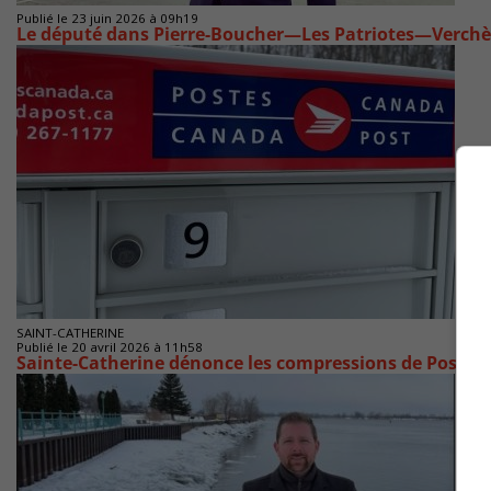
Publié le 23 juin 2026 à 09h19
Le député dans Pierre-Boucher—Les Patriotes—Verchèr
SAINT-CATHERINE
Publié le 20 avril 2026 à 11h58
Sainte-Catherine dénonce les compressions de Postes