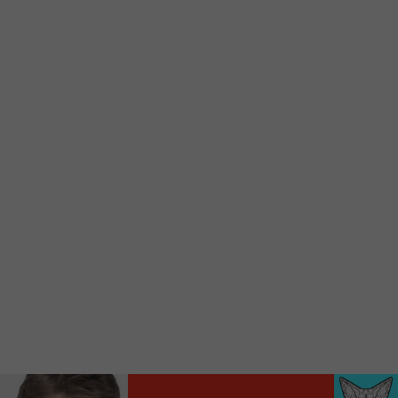
Ajoutez un signet FM 103,3 sur votre écran
d’accueil rapidement.
Voici la procédure ;)
À partir de votre téléphone, allez sur le site
internet de la Radio allumée au
www.fm1033.ca
Ensuite cliquez sur l’icône situé au bas de
votre écran
(celui qui représente un carré incluant une
flèche dirigé vers le haut)
Cliquez maintenant sur l’option Ajouter sur
l’écran d’accueil et vous verrez apparaître le
logo du FM 103,3
Faites Enregistrer en haut à droite.
Et voilà! Toutes les infos et l’écoute de votre radio
locale vous sont maintenant accessibles en un clic!