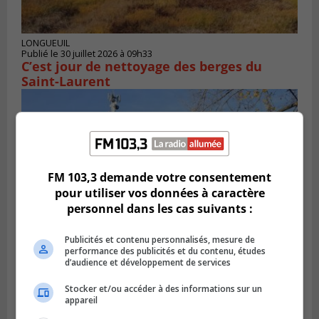
LONGUEUIL
Publié le 30 juillet 2026 à 09h33
C’est jour de nettoyage des berges du
Saint-Laurent
FM 103,3 demande votre consentement
pour utiliser vos données à caractère
personnel dans les cas suivants :
Publicités et contenu personnalisés, mesure de
performance des publicités et du contenu, études
d’audience et développement de services
CANDIAC
Publié le 27 juillet 2026 à 14h40
Stocker et/ou accéder à des informations sur un
Candiac propulse sa transition verte
appareil