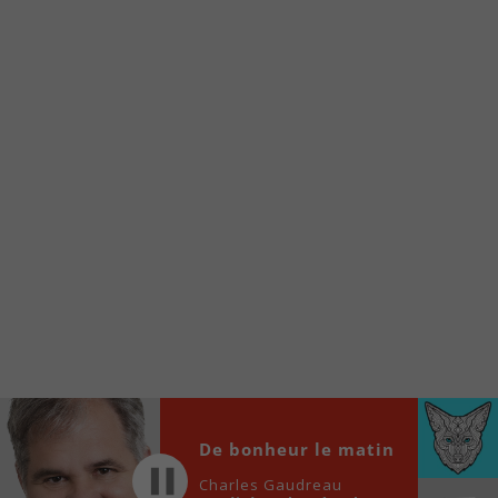
À partir de votre téléphone, allez sur le site
internet de la Radio allumée au
www.fm1033.ca
Ensuite cliquez sur l’icône situé au bas de
votre écran
(celui qui représente un carré incluant une
flèche dirigé vers le haut)
Cliquez maintenant sur l’option Ajouter sur
l’écran d’accueil et vous verrez apparaître le
logo du FM 103,3
Faites Enregistrer en haut à droite.
Et voilà! Toutes les infos et l’écoute de votre radio
locale vous sont maintenant accessibles en un clic!
Audio
00:00
00:00
Player
De bonheur le matin
Charles Gaudreau