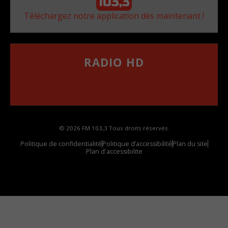
Téléchargez notre application dès maintenant !
RADIO HD
••••••••••••••••••
Comment synthoniser la fréquence HD dans
votre voiture
© 2026 FM 103,3 Tous droits réservés.
Politique de confidentialité
Politique d’accessibilité
Plan du site
Plan d'accessibilite