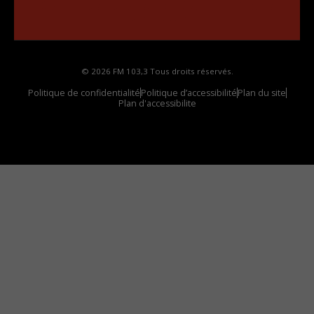
Comment synthoniser la fréquence HD dans
votre voiture
© 2026 FM 103,3 Tous droits réservés.
Politique de confidentialité
Politique d’accessibilité
Plan du site
Plan d'accessibilite