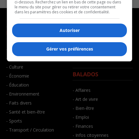
ci-dessous. Recherchez un lien en bas de cette page ou dans
le menu du site pour gérer ou retirer votre consentement
dans les paramètres des cookies et de confidentialité.
Autoriser
NOUVELLES
MUSIQUE
- Affaires municipales
- Décompte franco
Gérer vos préférences
- Communauté / Social
- Joué récemment
- Culture
BALADOS
- Économie
- Éducation
- Affaires
- Environnement
- Art de vivre
- Faits divers
- Bien-être
- Santé et bien-être
- Emploi
- Sports
- Finances
- Transport / Circulation
- Infos citoyennes