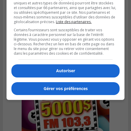
uniques et autres types de données) pourront être stockées
et consultées par 66 partenaires, ainsi que partagées avec lui,
ou utilisées spécifiquement par ce site. Nos partenaires et
nous-mêmes sommes susceptibles d'utiliser des données de
géolocalisation précises.
Liste des partenaires.
SAINT-BRUNO-DE-MONTARVILLE
Certains fournisseurs sont susceptibles de traiter vos
Publié le 26 juillet 2026 à 08h01
données à caractère personnel sur la base de l'intérêt
Saint‑Bruno veut accélérer l’abandon des
légitime. Vous pouvez vous y opposer en gérant vos options
outils à essence
ci-dessous. Recherchez un lien en bas de cette page ou dans
le menu du site pour gérer ou retirer votre consentement
dans les paramètres des cookies et de confidentialité.
Autoriser
Gérer vos préférences