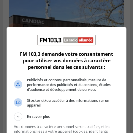
FM 103,3 demande votre consentement
pour utiliser vos données à caractère
personnel dans les cas suivants :
CANDIAC
Publié le 27 juillet 2026 à 14h40
Publicités et contenu personnalisés, mesure de
Candiac propulse sa transition verte
performance des publicités et du contenu, études
d’audience et développement de services
Stocker et/ou accéder à des informations sur un
appareil
En savoir plus
Vos données à caractère personnel seront traitées, et les
informations liées à votre appareil (cookies, identifiants