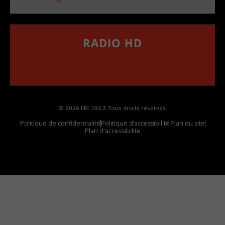
RADIO HD
••••••••••••••••••
Comment synthoniser la fréquence HD dans
votre voiture
© 2026 FM 103,3 Tous droits réservés.
Politique de confidentialité
Politique d’accessibilité
Plan du site
Plan d'accessibilite