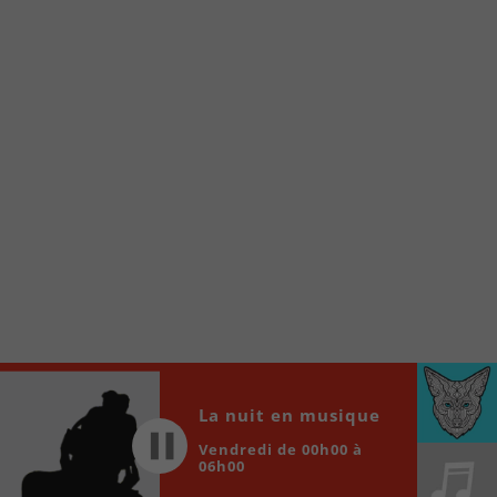
internet de la Radio allumée au
www.fm1033.ca
Ensuite cliquez sur l’icône situé au bas de
votre écran
(celui qui représente un carré incluant une
flèche dirigé vers le haut)
Cliquez maintenant sur l’option Ajouter sur
l’écran d’accueil et vous verrez apparaître le
logo du FM 103,3
Faites Enregistrer en haut à droite.
Et voilà! Toutes les infos et l’écoute de votre radio
locale vous sont maintenant accessibles en un clic!
Audio
00:00
00:00
Player
La nuit en musique
Vendredi de 00h00 à
06h00