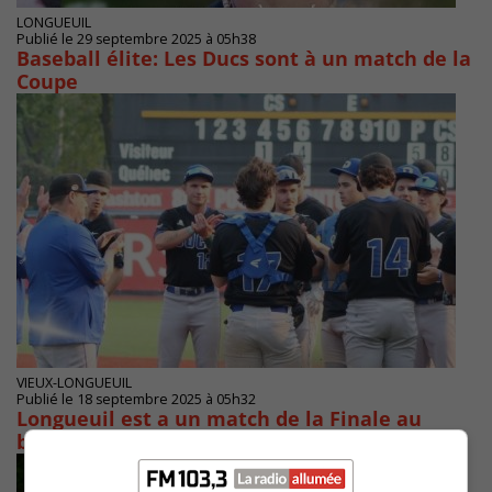
LONGUEUIL
Publié le 29 septembre 2025 à 05h38
Baseball élite: Les Ducs sont à un match de la
Coupe
VIEUX-LONGUEUIL
Publié le 18 septembre 2025 à 05h32
Longueuil est a un match de la Finale au
baseball Élite