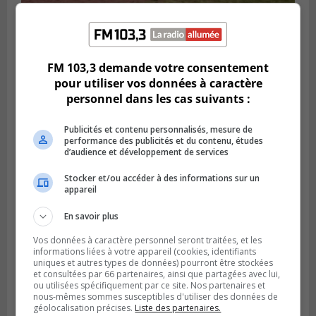
LONGUEUIL
Publié le 6 août 2026 à 05h11
Une poussée tardive propulse les Ducs
FM 103,3 demande votre consentement
vers la victoire à Laval
pour utiliser vos données à caractère
personnel dans les cas suivants :
Publicités et contenu personnalisés, mesure de
performance des publicités et du contenu, études
d’audience et développement de services
Stocker et/ou accéder à des informations sur un
appareil
En savoir plus
Vos données à caractère personnel seront traitées, et les
informations liées à votre appareil (cookies, identifiants
uniques et autres types de données) pourront être stockées
LONGUEUIL
et consultées par 66 partenaires, ainsi que partagées avec lui,
Publié le 5 août 2026 à 08h38
ou utilisées spécifiquement par ce site. Nos partenaires et
Les Ducs s’inclinent 4‑3 face à ABC 16U
nous-mêmes sommes susceptibles d'utiliser des données de
dans un match serré à Longueuil
géolocalisation précises.
Liste des partenaires.