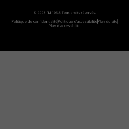
© 2026 FM 103,3 Tous droits réservés.
Politique de confidentialité
Politique d’accessibilité
Plan du site
Plan d'accessibilite
Comment installer notre vignette sur votre
appareil mobile