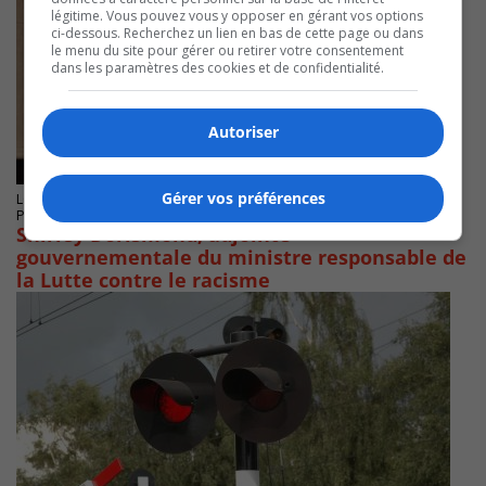
légitime. Vous pouvez vous y opposer en gérant vos options
ci-dessous. Recherchez un lien en bas de cette page ou dans
le menu du site pour gérer ou retirer votre consentement
dans les paramètres des cookies et de confidentialité.
Autoriser
Gérer vos préférences
LONGUEUIL
Publié le 8 novembre 2024 à 09h30
Shirley Dorismond, adjointe
gouvernementale du ministre responsable de
la Lutte contre le racisme