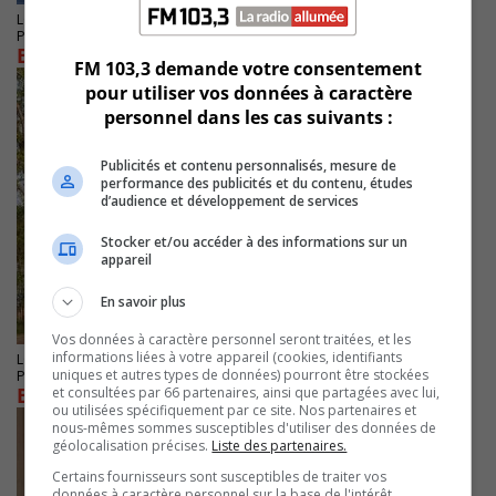
LONGUEUIL
Publié le 30 Décembre 2024 à 15h00
Bilan de l’actualité du mois d’AOÛT 2024
FM 103,3 demande votre consentement
pour utiliser vos données à caractère
personnel dans les cas suivants :
Publicités et contenu personnalisés, mesure de
performance des publicités et du contenu, études
d’audience et développement de services
Stocker et/ou accéder à des informations sur un
appareil
En savoir plus
Vos données à caractère personnel seront traitées, et les
informations liées à votre appareil (cookies, identifiants
LONGUEUIL
uniques et autres types de données) pourront être stockées
Publié le 30 Décembre 2024 à 10h00
Bilan de l’actualité du mois de JUILLET 2024
et consultées par 66 partenaires, ainsi que partagées avec lui,
ou utilisées spécifiquement par ce site. Nos partenaires et
nous-mêmes sommes susceptibles d'utiliser des données de
géolocalisation précises.
Liste des partenaires.
Certains fournisseurs sont susceptibles de traiter vos
données à caractère personnel sur la base de l'intérêt