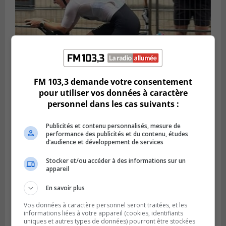
FM 103,3 demande votre consentement
pour utiliser vos données à caractère
SAINT-LAMBERT
personnel dans les cas suivants :
Publié le 5 août 2026 à 08h23
De la fibrose kystique à l’Ironman : le
Publicités et contenu personnalisés, mesure de
parcours inspirant d’Emma Fontaine
performance des publicités et du contenu, études
d’audience et développement de services
Stocker et/ou accéder à des informations sur un
appareil
En savoir plus
Vos données à caractère personnel seront traitées, et les
informations liées à votre appareil (cookies, identifiants
uniques et autres types de données) pourront être stockées