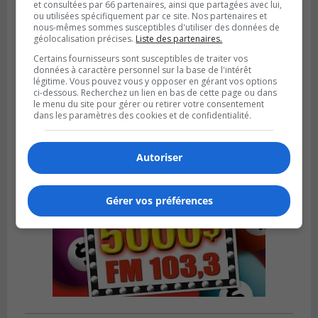
et consultées par 66 partenaires, ainsi que partagées avec lui,
ou utilisées spécifiquement par ce site. Nos partenaires et
nous-mêmes sommes susceptibles d'utiliser des données de
géolocalisation précises.
Liste des partenaires.
Publié le 4 août 2026 à 13h18
Certains fournisseurs sont susceptibles de traiter vos
Des fromages de la Laiterie Coaticook
données à caractère personnel sur la base de l'intérêt
rappelés par l’ACIA
légitime. Vous pouvez vous y opposer en gérant vos options
ci-dessous. Recherchez un lien en bas de cette page ou dans
le menu du site pour gérer ou retirer votre consentement
dans les paramètres des cookies et de confidentialité.
Autoriser
Gérer vos préférences