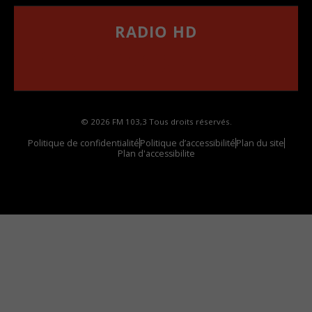
RADIO HD
••••••••••••••••••
Comment synthoniser la fréquence HD dans
votre voiture
© 2026 FM 103,3 Tous droits réservés.
Politique de confidentialité
Politique d’accessibilité
Plan du site
Plan d'accessibilite