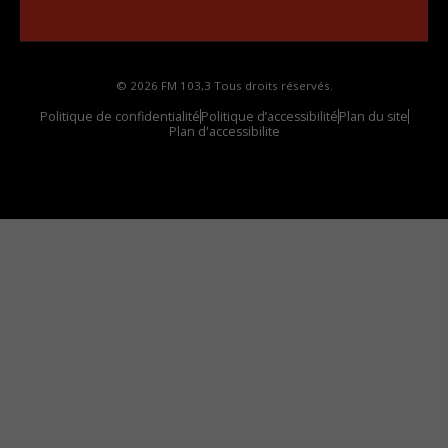
votre voiture
© 2026 FM 103,3 Tous droits réservés.
Politique de confidentialité
Politique d’accessibilité
Plan du site
Plan d'accessibilite
Comment installer notre vignette sur votre