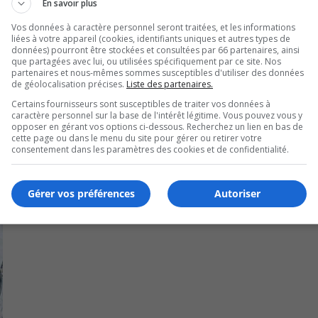
En savoir plus
s établissements, car il y a un risque pour la santé des yeux.
Vos données à caractère personnel seront traitées, et les informations
liées à votre appareil (cookies, identifiants uniques et autres types de
es.
données) pourront être stockées et consultées par 66 partenaires, ainsi
que partagées avec lui, ou utilisées spécifiquement par ce site. Nos
e retrouvent sur le site officiel du gouvernement du Québec
partenaires et nous-mêmes sommes susceptibles d'utiliser des données
de géolocalisation précises.
Liste des partenaires.
Certains fournisseurs sont susceptibles de traiter vos données à
caractère personnel sur la base de l'intérêt légitime. Vous pouvez vous y
opposer en gérant vos options ci-dessous. Recherchez un lien en bas de
cette page ou dans le menu du site pour gérer ou retirer votre
consentement dans les paramètres des cookies et de confidentialité.
Gérer vos préférences
Autoriser