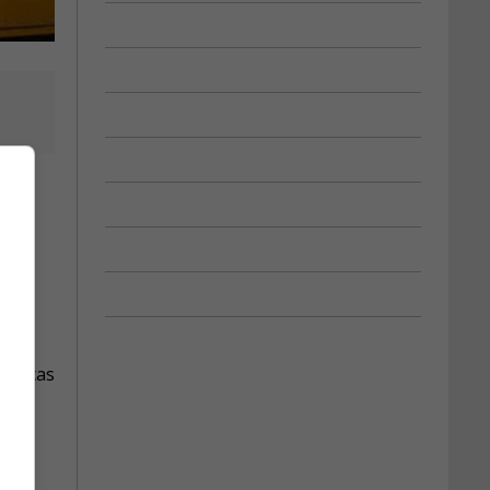
r des
 le cas