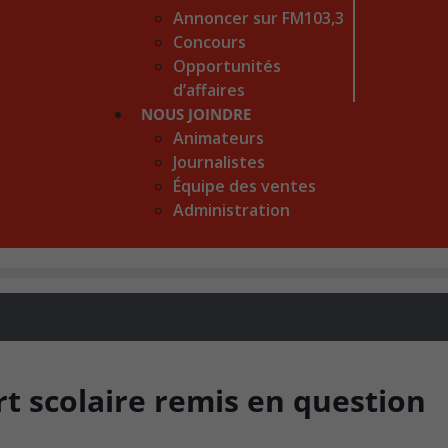
Annoncer sur FM103,3
Concours
Opportunités
d’affaires
NOUS JOINDRE
Animateurs
Journalistes
Équipe des ventes
Administration
ort scolaire remis en question