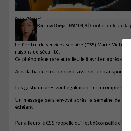
Photo: Facebook
|
Katina Diep - FM103,3
Contacter le ou la 
Le Centre de services scolaire (CSS) Marie-Victorin 
raisons de sécurité.
Ce phénomène rare aura lieu le 8 avril en après-midi, s
Ainsi la haute direction veut assurer un transport séc
Les gestionnaires vont également tenir compte des a
Un message sera envoyé après la semaine de relâch
échéant.
Par ailleurs le CSS rappelle qu’il est déconseillé d’obse