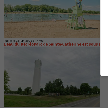
Publié le 23 juin 2026 à 14h00
L’eau du RécréoParc de Sainte-Catherine est sous surv