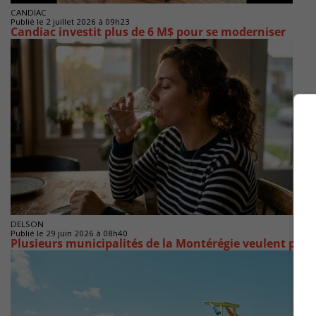
CANDIAC
Publié le 2 juillet 2026 à 09h23
Candiac investit plus de 6 M$ pour se moderniser
DELSON
Publié le 29 juin 2026 à 08h40
Plusieurs municipalités de la Montérégie veulent proté