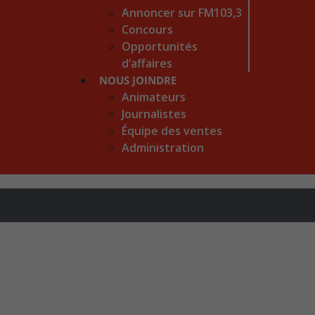
Annoncer sur FM103,3
Concours
Opportunités
d’affaires
NOUS JOINDRE
Animateurs
Journalistes
Équipe des ventes
Administration