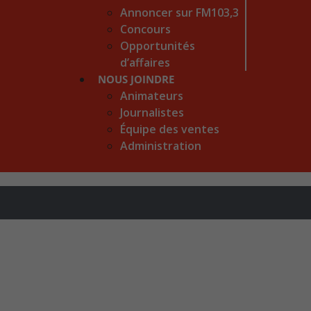
Annoncer sur FM103,3
Concours
Opportunités
d’affaires
NOUS JOINDRE
Animateurs
Journalistes
Équipe des ventes
Administration