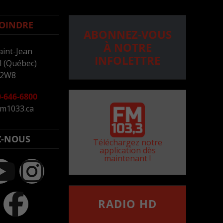
OINDRE
ABONNEZ-VOUS
À NOTRE
aint-Jean
INFOLETTRE
 (Québec)
 2W8
-646-6800
m1033.ca
Z-NOUS
Téléchargez notre
application dès
maintenant !
RADIO HD
••••••••••••••••••
Comment synthoniser la