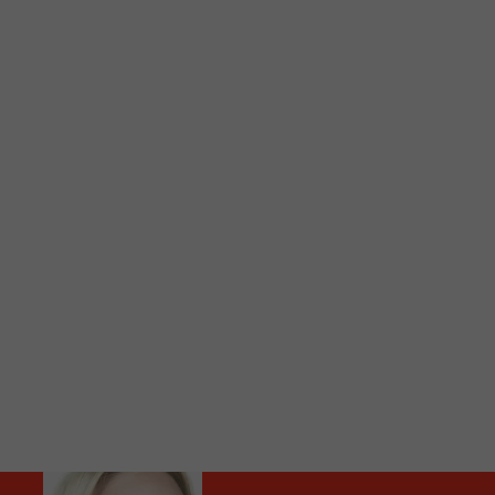
C
Vous avez envie d’écouter le FM 103,3 ou notre nouv
Ajoutez un signet FM 103,3 sur votre écran d’accueil
Voici la procédure ;)
À partir de votre téléphone, allez sur le site inte
Ensuite cliquez sur l’icône situé au bas de votre éc
(celui qui représente un carré incluant une flèche d
Cliquez maintenant sur l’option Ajouter sur l’écran
Faites Enregistrer en haut à droite.
Et voilà! Toutes les infos et l’écoute de votre radio loca
Audio