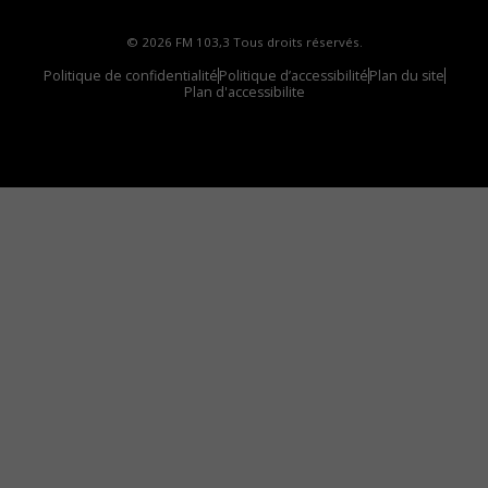
© 2026 FM 103,3 Tous droits réservés.
Politique de confidentialité
Politique d’accessibilité
Plan du site
Plan d'accessibilite
Comment installer notre vignette sur votre
appareil mobile