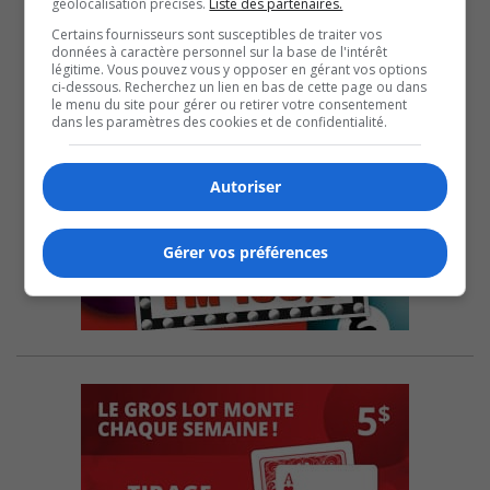
géolocalisation précises.
Liste des partenaires.
Certains fournisseurs sont susceptibles de traiter vos
données à caractère personnel sur la base de l'intérêt
légitime. Vous pouvez vous y opposer en gérant vos options
ci-dessous. Recherchez un lien en bas de cette page ou dans
le menu du site pour gérer ou retirer votre consentement
dans les paramètres des cookies et de confidentialité.
Autoriser
Gérer vos préférences