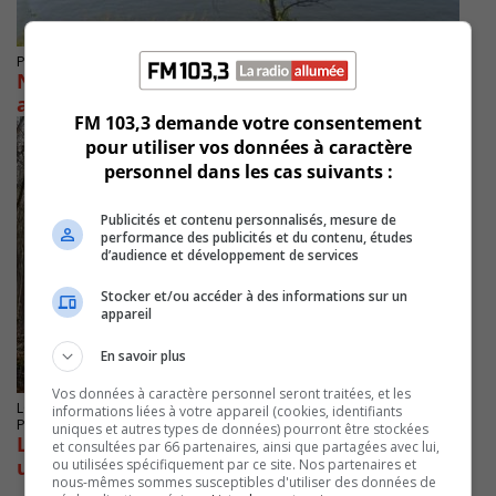
Publié le 24 avril 2024 à 05h13
Northvolt demande une première
autorisation de rejet d’eau
FM 103,3 demande votre consentement
pour utiliser vos données à caractère
personnel dans les cas suivants :
Publicités et contenu personnalisés, mesure de
performance des publicités et du contenu, études
d’audience et développement de services
Stocker et/ou accéder à des informations sur un
appareil
En savoir plus
Vos données à caractère personnel seront traitées, et les
LONGUEUIL
informations liées à votre appareil (cookies, identifiants
Publié le 22 juin 2023 à 07h13
uniques et autres types de données) pourront être stockées
Longueuil fait refaire une beauté à des parcs
et consultées par 66 partenaires, ainsi que partagées avec lui,
urbains
ou utilisées spécifiquement par ce site. Nos partenaires et
nous-mêmes sommes susceptibles d'utiliser des données de