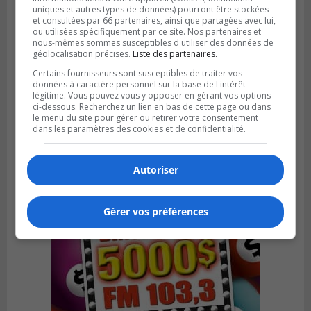
uniques et autres types de données) pourront être stockées
et consultées par 66 partenaires, ainsi que partagées avec lui,
ou utilisées spécifiquement par ce site. Nos partenaires et
nous-mêmes sommes susceptibles d'utiliser des données de
géolocalisation précises.
Liste des partenaires.
SAINT-BRUNO-DE-MONTARVILLE
Certains fournisseurs sont susceptibles de traiter vos
Publié le 26 juillet 2026 à 08h01
données à caractère personnel sur la base de l'intérêt
Saint‑Bruno veut accélérer l’abandon des
légitime. Vous pouvez vous y opposer en gérant vos options
ci-dessous. Recherchez un lien en bas de cette page ou dans
outils à essence
le menu du site pour gérer ou retirer votre consentement
dans les paramètres des cookies et de confidentialité.
Autoriser
Gérer vos préférences