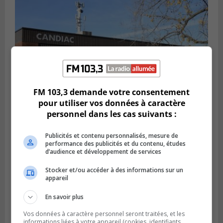
FM 103,3 demande votre consentement
pour utiliser vos données à caractère
personnel dans les cas suivants :
CANDIAC
Publié le 27 juillet 2026 à 14h40
Publicités et contenu personnalisés, mesure de
Candiac propulse sa transition verte
performance des publicités et du contenu, études
d’audience et développement de services
Stocker et/ou accéder à des informations sur un
appareil
En savoir plus
Vos données à caractère personnel seront traitées, et les
informations liées à votre appareil (cookies, identifiants