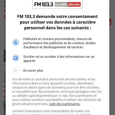
SAINT-CONSTANT
Publié le 27 février 2026 à 06h11
Un Constantin de 20 ans face a la justice pour
pornographie juvénile
FM 103,3 demande votre consentement
pour utiliser vos données à caractère
personnel dans les cas suivants :
Publicités et contenu personnalisés, mesure de
performance des publicités et du contenu, études
d’audience et développement de services
Stocker et/ou accéder à des informations sur un
appareil
En savoir plus
Vos données à caractère personnel seront traitées, et les
informations liées à votre appareil (cookies, identifiants
Publié le 6 février 2026 à 09h57
uniques et autres types de données) pourront être stockées
Des citoyens sont inquiets des conséquences
et consultées par 66 partenaires, ainsi que partagées avec lui,
de l’affaire Laroda
ou utilisées spécifiquement par ce site. Nos partenaires et
nous-mêmes sommes susceptibles d'utiliser des données de
géolocalisation précises.
Liste des partenaires.
Certains fournisseurs sont susceptibles de traiter vos