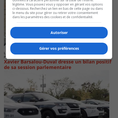
données à caractère personnel sur la base de l'intérêt
légitime. Vous pouvez vous y opposer en gérant vos options
ci-dessous. Recherchez un lien en bas de cette page ou dans
le menu du site pour gérer ou retirer votre consentement
dans les paramètres des cookies et de confidentialité.
Autoriser
Gérer vos préférences
LONGUEUIL
Publié le 15 Décembre 2025 à 10h59
Xavier Barsalou-Duval dresse un bilan positif
de sa session parlementaire