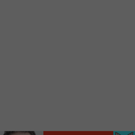
d’accueil rapidement.
Voici la procédure ;)
À partir de votre téléphone, allez sur le site
internet de la Radio allumée au
www.fm1033.ca
Ensuite cliquez sur l’icône situé au bas de
votre écran
(celui qui représente un carré incluant une
flèche dirigé vers le haut)
Cliquez maintenant sur l’option Ajouter sur
l’écran d’accueil et vous verrez apparaître le
logo du FM 103,3
Faites Enregistrer en haut à droite.
Et voilà! Toutes les infos et l’écoute de votre radio
locale vous sont maintenant accessibles en un clic!