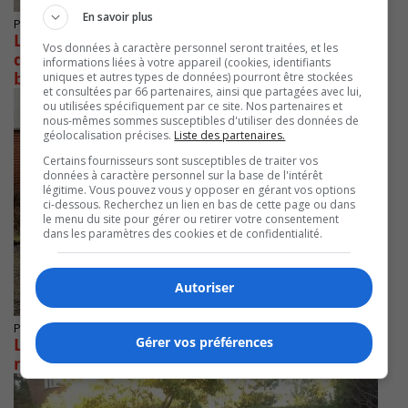
En savoir plus
Publié le 9 septembre 2020 à 17h15
Le maire de La Prairie fait le point sur le
Vos données à caractère personnel seront traitées, et les
dossier de l’avenir du terrain de l’ancienne
informations liées à votre appareil (cookies, identifiants
briqueterie
uniques et autres types de données) pourront être stockées
et consultées par 66 partenaires, ainsi que partagées avec lui,
ou utilisées spécifiquement par ce site. Nos partenaires et
nous-mêmes sommes susceptibles d'utiliser des données de
géolocalisation précises.
Liste des partenaires.
Certains fournisseurs sont susceptibles de traiter vos
données à caractère personnel sur la base de l'intérêt
légitime. Vous pouvez vous y opposer en gérant vos options
ci-dessous. Recherchez un lien en bas de cette page ou dans
le menu du site pour gérer ou retirer votre consentement
dans les paramètres des cookies et de confidentialité.
Autoriser
Publié le 6 avril 2020 à 20h18
Le dossier de la briqueterie de La Prairie est
Gérer vos préférences
mis sur la glace