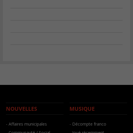
NOUVELLES
MUSIQUE
- Affaires municipales
- Décompte franco
- Communauté / Social
- Joué récemment