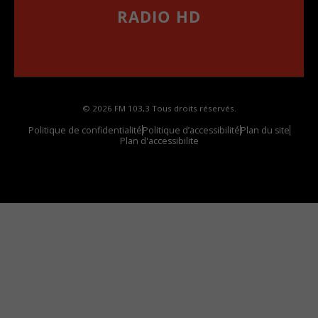
RADIO HD
••••••••••••••••••
Comment synthoniser la fréquence HD dans
votre voiture
© 2026 FM 103,3 Tous droits réservés.
Politique de confidentialité
Politique d’accessibilité
Plan du site
Plan d'accessibilite