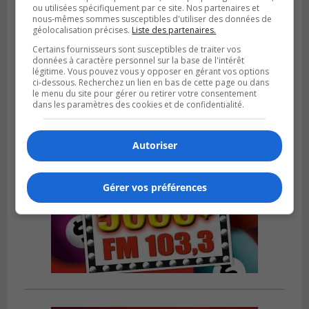
Publié le 6 août 2026 à 13h45
ou utilisées spécifiquement par ce site. Nos partenaires et
Greenfield Park veut s’armer contre les
nous-mêmes sommes susceptibles d'utiliser des données de
géolocalisation précises.
Liste des partenaires.
fortes
pluies
Certains fournisseurs sont susceptibles de traiter vos
données à caractère personnel sur la base de l'intérêt
légitime. Vous pouvez vous y opposer en gérant vos options
ci-dessous. Recherchez un lien en bas de cette page ou dans
le menu du site pour gérer ou retirer votre consentement
dans les paramètres des cookies et de confidentialité.
Autoriser
Gérer vos préférences