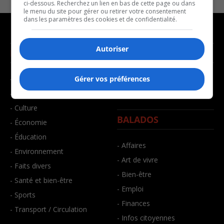
ci-dessous. Recherchez un lien en bas de cette page ou dans
le menu du site pour gérer ou retirer votre consentement
dans les paramètres des cookies et de confidentialité.
Autoriser
NOUVELLES
MUSIQUE
- Affaires municipales
- Décompte franco
Gérer vos préférences
- Communauté / Social
- Joué récemment
- Culture
BALADOS
- Économie
- Éducation
- Affaires
- Environnement
- Art de vivre
- Faits divers
- Bien-être
- Santé et bien-être
- Emploi
- Sports
- Finances
- Transport / Circulation
- Infos citoyennes