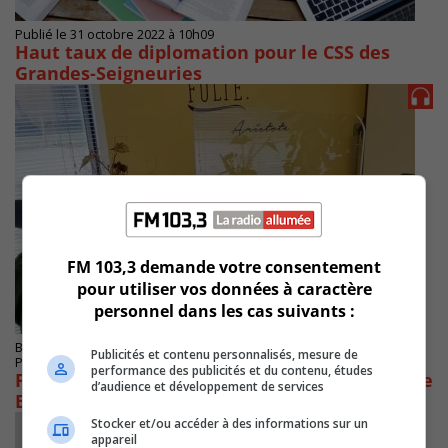
Publié le 31 octobre 2022 à 10h09
Haut taux de diplomation pour le CSS des
Grandes-Seigneuries
FM 103,3 demande votre consentement
pour utiliser vos données à caractère
personnel dans les cas suivants :
BROSSARD
Publicités et contenu personnalisés, mesure de
Publié le 4 avril 2022 à 12h16
performance des publicités et du contenu, études
Projet d’expansion de l’École La Graduation de
d’audience et développement de services
Brossard
Stocker et/ou accéder à des informations sur un
appareil