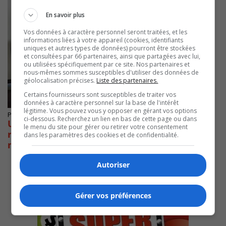
En savoir plus
Vos données à caractère personnel seront traitées, et les
informations liées à votre appareil (cookies, identifiants
uniques et autres types de données) pourront être stockées
et consultées par 66 partenaires, ainsi que partagées avec lui,
ou utilisées spécifiquement par ce site. Nos partenaires et
nous-mêmes sommes susceptibles d'utiliser des données de
géolocalisation précises.
Liste des partenaires.
Certains fournisseurs sont susceptibles de traiter vos
données à caractère personnel sur la base de l'intérêt
légitime. Vous pouvez vous y opposer en gérant vos options
Publié le 13 février 2019 à 15h21
ci-dessous. Recherchez un lien en bas de cette page ou dans
Une élève de 64 ans de Chambly se fait
le menu du site pour gérer ou retirer votre consentement
remettre son diplôme secondaire par le
dans les paramètres des cookies et de confidentialité.
ministre de l’Éducation
Autoriser
Gérer vos préférences