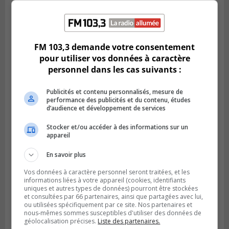
SAINT-HUBERT
Publié le 14 juillet 2026 à 04h58
L’ÉNA de Saint-Hubert pourrait vivre une
FM 103,3 demande votre consentement
forte croissance
pour utiliser vos données à caractère
personnel dans les cas suivants :
Publicités et contenu personnalisés, mesure de
performance des publicités et du contenu, études
d’audience et développement de services
Stocker et/ou accéder à des informations sur un
appareil
En savoir plus
Vos données à caractère personnel seront traitées, et les
informations liées à votre appareil (cookies, identifiants
BOUCHERVILLE
uniques et autres types de données) pourront être stockées
Publié le 13 juillet 2026 à 10h43
et consultées par 66 partenaires, ainsi que partagées avec lui,
Boucherville et le CSSP discutent d’une
ou utilisées spécifiquement par ce site. Nos partenaires et
nous-mêmes sommes susceptibles d'utiliser des données de
Planification scolaire
géolocalisation précises.
Liste des partenaires.