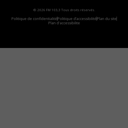
© 2026 FM 103,3 Tous droits réservés.
Politique de confidentialité
Politique d’accessibilité
Plan du site
Plan d'accessibilite
Comment installer notre vignette sur votre
appareil mobile