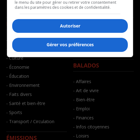
le menu du site pour gérer ou retirer votre consentement
dans les paramètres des cookies et de confidentialité.
NOUVELLES
MUSIQUE
Autoriser
- Affaires municipales
- Décompte franco
Gérer vos préférences
- Communauté / Social
- Joué récemment
- Culture
BALADOS
- Économie
- Éducation
- Affaires
- Environnement
- Art de vivre
- Faits divers
- Bien-être
- Santé et bien-être
- Emploi
- Sports
- Finances
- Transport / Circulation
- Infos citoyennes
- Loisirs
ÉMISSIONS