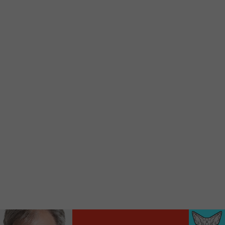
Voici la procédure ;)
À partir de votre téléphone, allez sur le site
internet de la Radio allumée au
www.fm1033.ca
Ensuite cliquez sur l’icône situé au bas de
votre écran
(celui qui représente un carré incluant une
flèche dirigé vers le haut)
Cliquez maintenant sur l’option Ajouter sur
l’écran d’accueil et vous verrez apparaître le
logo du FM 103,3
Faites Enregistrer en haut à droite.
Et voilà! Toutes les infos et l’écoute de votre radio
locale vous sont maintenant accessibles en un clic!
Audio
00:00
00:00