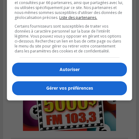
et consultées par 66 partenaires, ainsi que partagées avec lui,
ou utilisées spécifiquement par ce site. Nos partenaires et
nous-mêmes sommes susceptibles d'utiliser des données de
géolocalisation précises.
Liste des partenaires.
VIEUX-LONGUEUIL
Publié le 3 août 2026 à 14h47
Certains fournisseurs sont susceptibles de traiter vos
Le Livre bleu rassemble 200 curieux à
données à caractère personnel sur la base de l'intérêt
Longueuil
légitime. Vous pouvez vous y opposer en gérant vos options
ci-dessous. Recherchez un lien en bas de cette page ou dans
le menu du site pour gérer ou retirer votre consentement
dans les paramètres des cookies et de confidentialité.
Autoriser
Gérer vos préférences