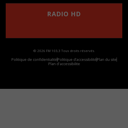
RADIO HD
••••••••••••••••••
Comment synthoniser la fréquence HD dans
votre voiture
© 2026 FM 103,3 Tous droits réservés.
Politique de confidentialité
Politique d’accessibilité
Plan du site
Plan d'accessibilite