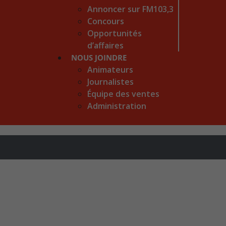
Annoncer sur FM103,3
Concours
Opportunités
d’affaires
NOUS JOINDRE
Animateurs
Journalistes
Équipe des ventes
Administration