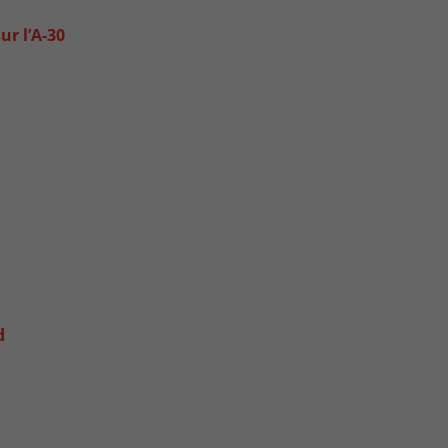
r l’A-30
d