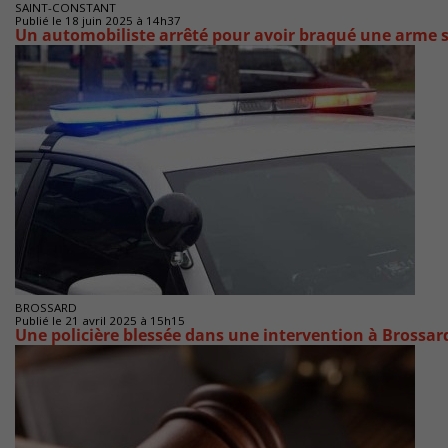
SAINT-CONSTANT
Publié le 18 juin 2025 à 14h37
Un automobiliste arrêté pour avoir braqué une arme su
BROSSARD
Publié le 21 avril 2025 à 15h15
Une policière blessée dans une intervention à Brossar