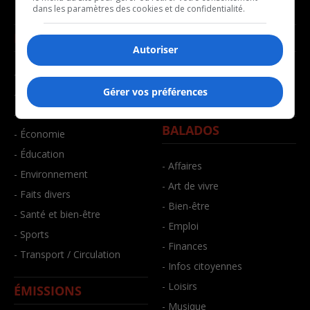
dans les paramètres des cookies et de confidentialité.
NOUVELLES
MUSIQUE
Autoriser
- Affaires municipales
- Décompte franco
Gérer vos préférences
- Communauté / Social
- Joué récemment
- Culture
BALADOS
- Économie
- Éducation
- Affaires
- Environnement
- Art de vivre
- Faits divers
- Bien-être
- Santé et bien-être
- Emploi
- Sports
- Finances
- Transport / Circulation
- Infos citoyennes
- Loisirs
ÉMISSIONS
- Musique