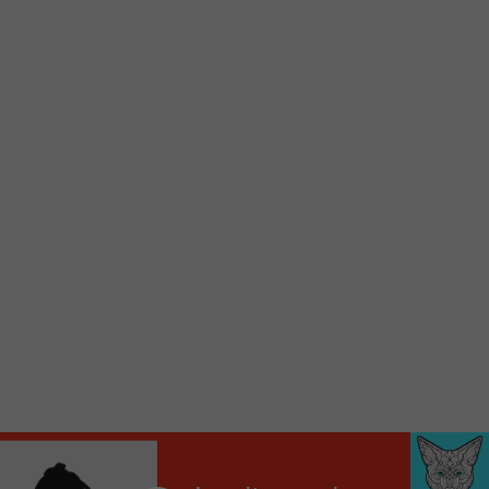
Voici la procédure ;)
À partir de votre téléphone, allez sur le site
internet de la Radio allumée au
www.fm1033.ca
Ensuite cliquez sur l’icône situé au bas de
votre écran
(celui qui représente un carré incluant une
flèche dirigé vers le haut)
Cliquez maintenant sur l’option Ajouter sur
l’écran d’accueil et vous verrez apparaître le
logo du FM 103,3
Faites Enregistrer en haut à droite.
Et voilà! Toutes les infos et l’écoute de votre radio
locale vous sont maintenant accessibles en un clic!
Audio
00:00
00:00
Player