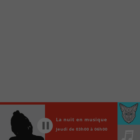
internet de la Radio allumée au
www.fm1033.ca
Ensuite cliquez sur l’icône situé au bas de
votre écran
(celui qui représente un carré incluant une
flèche dirigé vers le haut)
Cliquez maintenant sur l’option Ajouter sur
l’écran d’accueil et vous verrez apparaître le
logo du FM 103,3
Faites Enregistrer en haut à droite.
Et voilà! Toutes les infos et l’écoute de votre radio
locale vous sont maintenant accessibles en un clic!
Audio
00:00
00:00
Player
La nuit en musique
Jeudi de 03h00 à 06h00