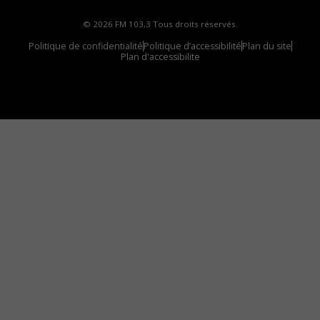
© 2026 FM 103,3 Tous droits réservés.
Politique de confidentialité
Politique d’accessibilité
Plan du site
Plan d'accessibilite
Comment installer notre vignette sur votre
appareil mobile