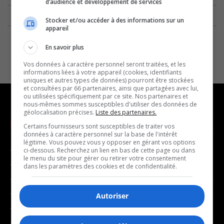
d’audience et développement de services
Stocker et/ou accéder à des informations sur un
appareil
En savoir plus
Vos données à caractère personnel seront traitées, et les
informations liées à votre appareil (cookies, identifiants
uniques et autres types de données) pourront être stockées
et consultées par 66 partenaires, ainsi que partagées avec lui,
ou utilisées spécifiquement par ce site. Nos partenaires et
nous-mêmes sommes susceptibles d'utiliser des données de
géolocalisation précises.
Liste des partenaires.
NOUVELLES
MUSIQUE
Certains fournisseurs sont susceptibles de traiter vos
données à caractère personnel sur la base de l'intérêt
légitime. Vous pouvez vous y opposer en gérant vos options
- Affaires municipales
- Décompte franco
ci-dessous. Recherchez un lien en bas de cette page ou dans
le menu du site pour gérer ou retirer votre consentement
- Communauté / Social
- Joué récemment
dans les paramètres des cookies et de confidentialité.
- Culture
BALADOS
- Économie
Autoriser
- Éducation
- Affaires
- Environnement