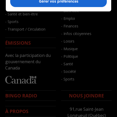
Gérer vos préférences
- Art de vivre
- Faits divers
- Bien-être
- Santé et bien-être
- Emploi
- Sports
- Finances
- Transport / Circulation
- Infos citoyennes
- Loisirs
ÉMISSIONS
- Musique
Avec la participation du
- Politique
gouvernement du
- Santé
Canada
- Société
- Sports
BINGO RADIO
NOUS JOINDRE
91,rue Saint-Jean
À PROPOS
Longueuil (Québec)