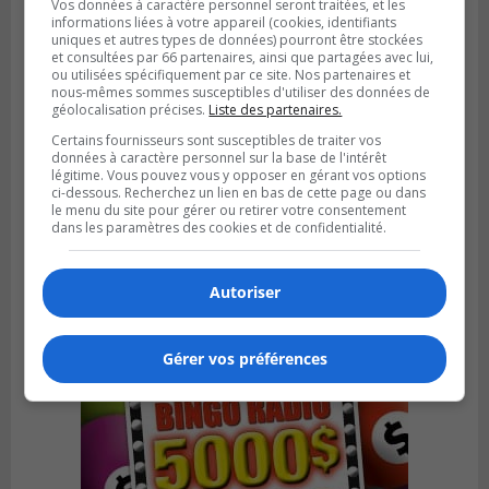
Vos données à caractère personnel seront traitées, et les
informations liées à votre appareil (cookies, identifiants
uniques et autres types de données) pourront être stockées
et consultées par 66 partenaires, ainsi que partagées avec lui,
ou utilisées spécifiquement par ce site. Nos partenaires et
nous-mêmes sommes susceptibles d'utiliser des données de
géolocalisation précises.
Liste des partenaires.
Certains fournisseurs sont susceptibles de traiter vos
données à caractère personnel sur la base de l'intérêt
BOUCHERVILLE
légitime. Vous pouvez vous y opposer en gérant vos options
Publié le 27 juillet 2026 à 19h58
ci-dessous. Recherchez un lien en bas de cette page ou dans
Metro prend les moyens pour protéger son
le menu du site pour gérer ou retirer votre consentement
personnel cadre
dans les paramètres des cookies et de confidentialité.
Autoriser
Gérer vos préférences