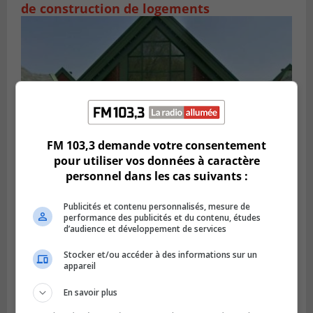
de construction de logements
FM 103,3 demande votre consentement
pour utiliser vos données à caractère
personnel dans les cas suivants :
VIEUX-LONGUEUIL
Publié le 28 juillet 2026 à 07h44
Publicités et contenu personnalisés, mesure de
La Tablée des chefs obtient un appui
performance des publicités et du contenu, études
d’audience et développement de services
financier pour poursuivre sa mission
Stocker et/ou accéder à des informations sur un
appareil
En savoir plus