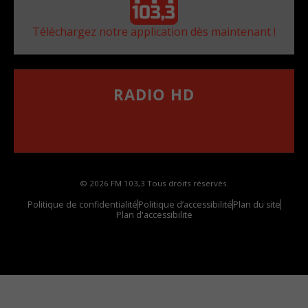
Téléchargez notre application dès maintenant !
RADIO HD
••••••••••••••••••
Comment synthoniser la fréquence HD dans
votre voiture
© 2026 FM 103,3 Tous droits réservés.
Politique de confidentialité
Politique d’accessibilité
Plan du site
Plan d'accessibilite