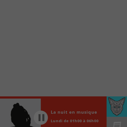
À partir de votre téléphone, allez sur le site
internet de la Radio allumée au
www.fm1033.ca
Ensuite cliquez sur l’icône situé au bas de
votre écran
(celui qui représente un carré incluant une
flèche dirigé vers le haut)
Cliquez maintenant sur l’option Ajouter sur
l’écran d’accueil et vous verrez apparaître le
logo du FM 103,3
Faites Enregistrer en haut à droite.
Et voilà! Toutes les infos et l’écoute de votre radio
locale vous sont maintenant accessibles en un clic!
Audio
00:00
00:00
La nuit en musique
Player
Lundi de 01h00 à 06h00