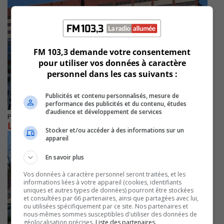
FM 103,3 demande votre consentement
pour utiliser vos données à caractère
personnel dans les cas suivants :
Publicités et contenu personnalisés, mesure de
performance des publicités et du contenu, études
d’audience et développement de services
Publié le 29 juin 2020 à 19h42
Les urgences débordent en Montérégie
Stocker et/ou accéder à des informations sur un
appareil
En savoir plus
Vos données à caractère personnel seront traitées, et les
informations liées à votre appareil (cookies, identifiants
uniques et autres types de données) pourront être stockées
et consultées par 66 partenaires, ainsi que partagées avec lui,
ou utilisées spécifiquement par ce site. Nos partenaires et
nous-mêmes sommes susceptibles d'utiliser des données de
géolocalisation précises.
Liste des partenaires.