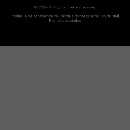
© 2026 FM 103,3 Tous droits réservés.
Politique de confidentialité
Politique d’accessibilité
Plan du site
Plan d'accessibilite
Comment installer notre vignette sur votre
appareil mobile