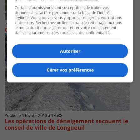
Certains fournisseurs sont susceptibles de traiter vos
données à caractère personnel sur la base de l'intérêt
légitime. Vous pouvez vous y opposer en gérant vos options
ci-dessous. Recherchez un lien en bas de cette page ou dans
Publié le 13 mars 2019 à 17h59
le menu du site pour gérer ou retirer votre consentement
Carignan casse la glace sur la rivière l’Acadie
dans les paramètres des cookies et de confidentialité.
Autoriser
Gérer vos préférences
Publié le 1 février 2019 à 17h38
Les opérations de déneigement secouent le
conseil de ville de Longueuil