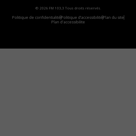
© 2026 FM 103,3 Tous droits réservés.
Politique de confidentialité
Politique d’accessibilité
Plan du site
Plan d'accessibilite
Comment installer notre vignette sur votre
appareil mobile