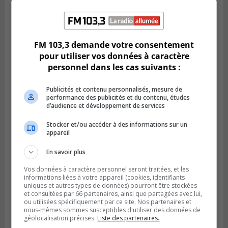
LONGUEUIL
FM 103,3 demande votre consentement
Publié le 19 février 2024 à 09h44
La Rive-Sud infestée par des logements
pour utiliser vos données à caractère
insalubres
personnel dans les cas suivants :
Publicités et contenu personnalisés, mesure de
performance des publicités et du contenu, études
d’audience et développement de services
Stocker et/ou accéder à des informations sur un
appareil
En savoir plus
Vos données à caractère personnel seront traitées, et les
informations liées à votre appareil (cookies, identifiants
uniques et autres types de données) pourront être stockées
et consultées par 66 partenaires, ainsi que partagées avec lui,
Publié le 12 février 2024 à 10h54
ou utilisées spécifiquement par ce site. Nos partenaires et
Le timbre poste risque de coûter plus cher
nous-mêmes sommes susceptibles d'utiliser des données de
géolocalisation précises.
Liste des partenaires.