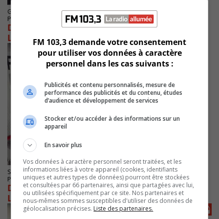
GREENFIELD PARK
Publié le 22 avril 2025 à 13h44
Débat des candidates du PLC et du BQ dans
Longueuil-Charles Lemoyne
FM 103,3 demande votre consentement
pour utiliser vos données à caractère
personnel dans les cas suivants :
Publicités et contenu personnalisés, mesure de
performance des publicités et du contenu, études
d’audience et développement de services
Stocker et/ou accéder à des informations sur un
appareil
En savoir plus
Vos données à caractère personnel seront traitées, et les
informations liées à votre appareil (cookies, identifiants
SAINT-BRUNO-DE-MONTARVILLE
uniques et autres types de données) pourront être stockées
Publié le 15 avril 2025 à 12h29
et consultées par 66 partenaires, ainsi que partagées avec lui,
Débat des candidats de Mont-Saint-Bruno-
ou utilisées spécifiquement par ce site. Nos partenaires et
L’Acadie au FM103,3
nous-mêmes sommes susceptibles d'utiliser des données de
géolocalisation précises.
Liste des partenaires.