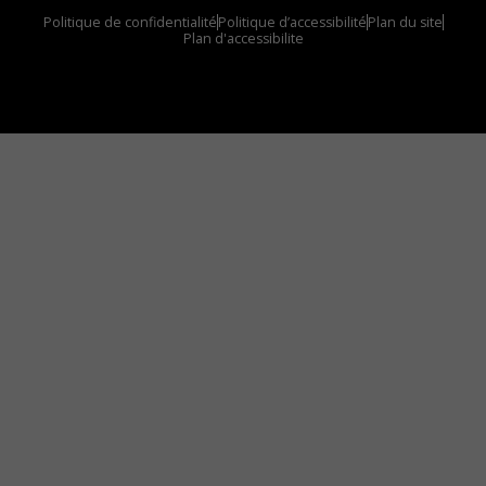
Politique de confidentialité
Politique d’accessibilité
Plan du site
Plan d'accessibilite
Comment installer notre vignette sur votre
appareil mobile