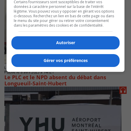
Certains fournisseurs sont susceptibles de traiter vos
données à caractère personnel sur la base de l'intérêt
légitime. Vous pouvez vous y opposer en gérant vos options
ci-dessous. Recherchez un lien en bas de cette page ou dans
le menu du site pour gérer ou retirer votre consentement
dans les paramètres des cookies et de confidentialité.
Autoriser
Gérer vos préférences
LONGUEUIL
Publié le 8 avril 2025 à 14h21
Le PLC et le NPD absent du débat dans
Longueuil-Saint-Hubert