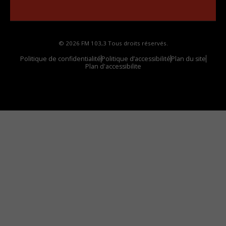
votre voiture
© 2026 FM 103,3 Tous droits réservés.
Politique de confidentialité
Politique d’accessibilité
Plan du site
Plan d'accessibilite
Comment installer notre vignette sur votre