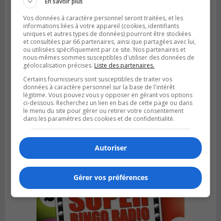
En savoir plus
Vos données à caractère personnel seront traitées, et les
informations liées à votre appareil (cookies, identifiants
uniques et autres types de données) pourront être stockées
et consultées par 66 partenaires, ainsi que partagées avec lui,
ou utilisées spécifiquement par ce site. Nos partenaires et
nous-mêmes sommes susceptibles d'utiliser des données de
géolocalisation précises.
Liste des partenaires.
Certains fournisseurs sont susceptibles de traiter vos
données à caractère personnel sur la base de l'intérêt
légitime. Vous pouvez vous y opposer en gérant vos options
ci-dessous. Recherchez un lien en bas de cette page ou dans
LA PRAIRIE
le menu du site pour gérer ou retirer votre consentement
Publié le 5 août 2026 à 11h59
dans les paramètres des cookies et de confidentialité.
La Prairie loue des espaces de glace
jusqu’en avril 2027
Autoriser
Gérer vos préférences