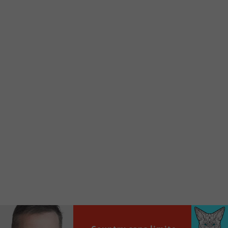
d’accueil rapidement.
Voici la procédure ;)
À partir de votre téléphone, allez sur le site
internet de la Radio allumée au
www.fm1033.ca
Ensuite cliquez sur l’icône situé au bas de
votre écran
(celui qui représente un carré incluant une
flèche dirigé vers le haut)
Cliquez maintenant sur l’option Ajouter sur
l’écran d’accueil et vous verrez apparaître le
logo du FM 103,3
Faites Enregistrer en haut à droite.
Et voilà! Toutes les infos et l’écoute de votre radio
locale vous sont maintenant accessibles en un clic!
Audio