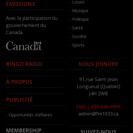
- Loisirs
ÉMISSIONS
- Musique
Avec la participation du
- Politique
gouvernement du
- Santé
Canada
- Société
- Sports
BINGO RADIO
NOUS JOINDRE
91,rue Saint-Jean
À PROPOS
Longueuil (Québec)
J4H 2W8
PUBLICITÉ
SMS
|
450-646-6800
admin@fm1033.ca
- Opportunités d’affaires
MEMBERSHIP
SUIVEZ-NOUS