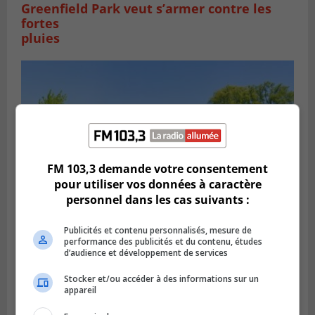
Greenfield Park veut s’armer contre les
fortes
pluies
FM 103,3 demande votre consentement
pour utiliser vos données à caractère
personnel dans les cas suivants :
Publicités et contenu personnalisés, mesure de
SAINT-HUBERT
performance des publicités et du contenu, études
Publié le 6 août 2026 à 09h39
d’audience et développement de services
Longueuil injecte 1,5 M$ pour moderniser
deux stations de pompage
Stocker et/ou accéder à des informations sur un
appareil