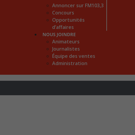
Annoncer sur FM103,3
Concours
Opportunités
d’affaires
NOUS JOINDRE
Animateurs
Journalistes
Équipe des ventes
Administration