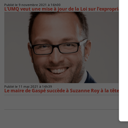
Publié le 9 novembre 2021 à 16h00
L’UMQ veut une mise à jour de la Loi sur l’expropriati
Publié le 11 mai 2021 à 14h39
Le maire de Gaspé succède à Suzanne Roy à la tête de