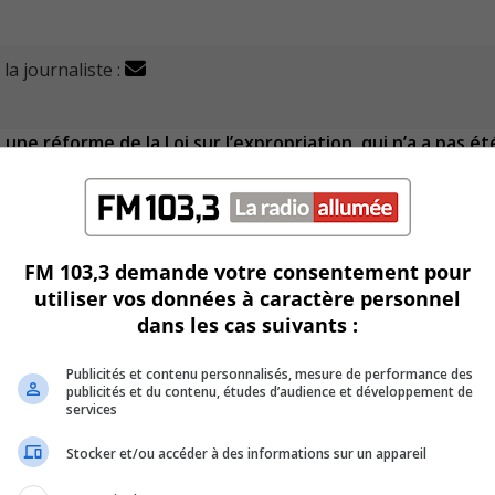
la journaliste :
ne réforme de la Loi sur l’expropriation, qui n’a a pas ét
ons publiques tenues lors des consultations sur le projet de
FM 103,3 demande votre consentement pour
 législatives principalement aux fins d’allègement du fardeau
utiliser vos données à caractère personnel
dans les cas suivants :
clairement le calcule de l’indemnité versée aux personne
Publicités et contenu personnalisés, mesure de performance des
publicités et du contenu, études d’audience et développement de
services
s délais.
Stocker et/ou accéder à des informations sur un appareil
cs comme le développement du transport en commun ou la pro