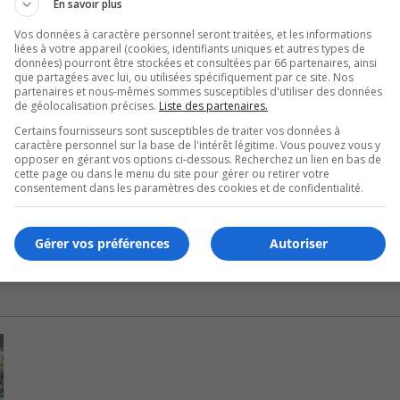
En savoir plus
Vos données à caractère personnel seront traitées, et les informations
liées à votre appareil (cookies, identifiants uniques et autres types de
’expropriation chaque fois qu’un projet important est lancé.
données) pourront être stockées et consultées par 66 partenaires, ainsi
que partagées avec lui, ou utilisées spécifiquement par ce site. Nos
partenaires et nous-mêmes sommes susceptibles d'utiliser des données
ent de l’UMQ, Daniel Côté.
de géolocalisation précises.
Liste des partenaires.
Certains fournisseurs sont susceptibles de traiter vos données à
caractère personnel sur la base de l'intérêt légitime. Vous pouvez vous y
opposer en gérant vos options ci-dessous. Recherchez un lien en bas de
toire en s’assurant qu’une indemnisation juste et équitable soi
cette page ou dans le menu du site pour gérer ou retirer votre
consentement dans les paramètres des cookies et de confidentialité.
Gérer vos préférences
Autoriser