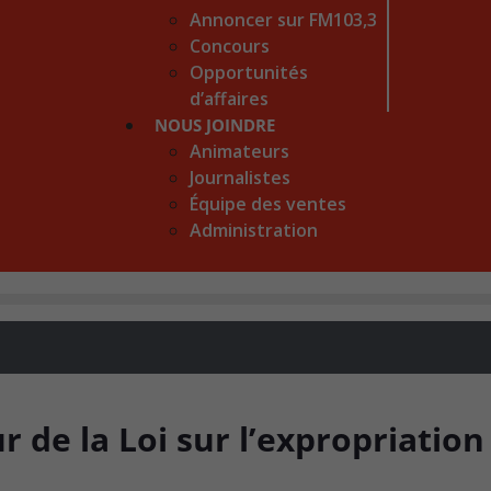
Annoncer sur FM103,3
Concours
Opportunités
d’affaires
NOUS JOINDRE
Animateurs
Journalistes
Équipe des ventes
Administration
 de la Loi sur l’expropriation