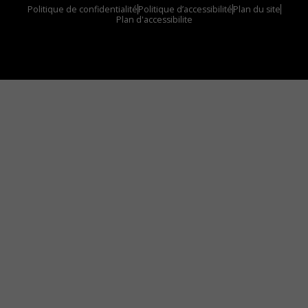
Politique de confidentialité
Politique d’accessibilité
Plan du site
Plan d'accessibilite
Comment installer notre vignette sur votre
appareil mobile
Vous avez envie d’écouter le FM 103,3 ou notre