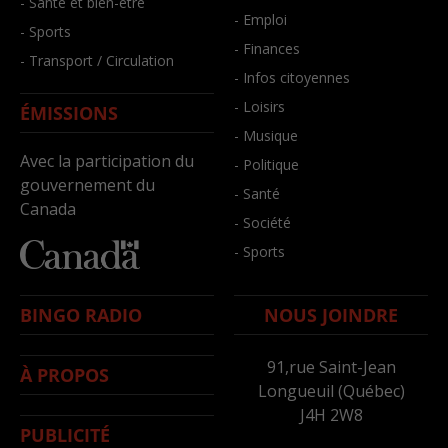
- Santé et bien-être
- Emploi
- Sports
- Finances
- Transport / Circulation
- Infos citoyennes
- Loisirs
ÉMISSIONS
- Musique
Avec la participation du
- Politique
gouvernement du
- Santé
Canada
- Société
- Sports
BINGO RADIO
NOUS JOINDRE
91,rue Saint-Jean
À PROPOS
Longueuil (Québec)
J4H 2W8
PUBLICITÉ