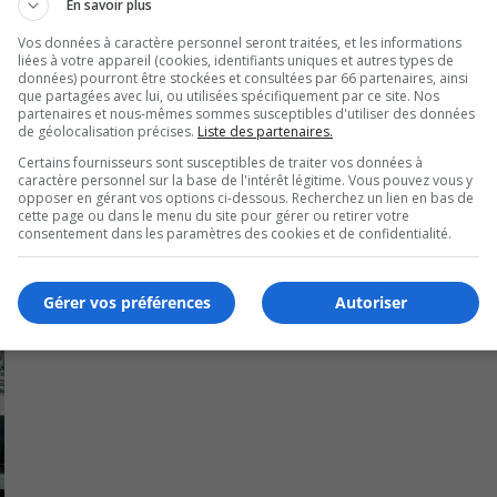
En savoir plus
Vos données à caractère personnel seront traitées, et les informations
ugmenté de 73 %, soit près de 3,2 M$ supplémentaires.
liées à votre appareil (cookies, identifiants uniques et autres types de
données) pourront être stockées et consultées par 66 partenaires, ainsi
D-BOX va continuer à « exécuter [son] plan en vue d’une cro
que partagées avec lui, ou utilisées spécifiquement par ce site. Nos
partenaires et nous-mêmes sommes susceptibles d'utiliser des données
de géolocalisation précises.
Liste des partenaires.
Certains fournisseurs sont susceptibles de traiter vos données à
caractère personnel sur la base de l'intérêt légitime. Vous pouvez vous y
opposer en gérant vos options ci-dessous. Recherchez un lien en bas de
cette page ou dans le menu du site pour gérer ou retirer votre
consentement dans les paramètres des cookies et de confidentialité.
Gérer vos préférences
Autoriser