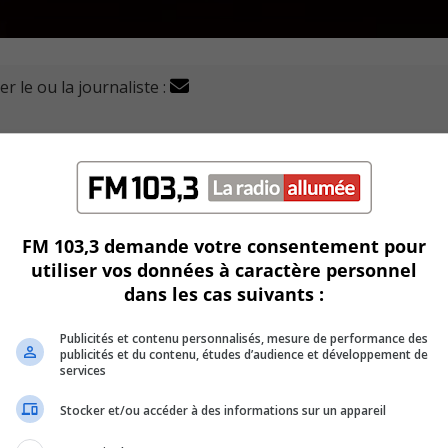
r le ou la journaliste :
ogies de divertissement, Technologies D-BOX, vient de co
histoire.
démontrent que les revenus totaux des quatre derniers trimest
FM 103,3 demande votre consentement pour
utiliser vos données à caractère personnel
X pour quatre trimestres consécutifs », selon son président e
dans les cas suivants :
Publicités et contenu personnalisés, mesure de performance des
clos le 30 juin dernier comme son deuxième meilleur au nivea
publicités et du contenu, études d’audience et développement de
services
Stocker et/ou accéder à des informations sur un appareil
us de 47 % (3,4 M$), pour s’établir à 10,5 M$, par rapport à
nt.