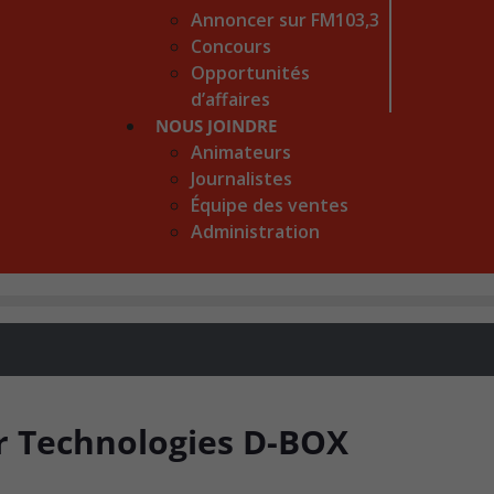
Annoncer sur FM103,3
Concours
Opportunités
d’affaires
NOUS JOINDRE
Animateurs
Journalistes
Équipe des ventes
Administration
ur Technologies D-BOX