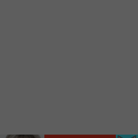
d’accueil rapidement.
Voici la procédure ;)
À partir de votre téléphone, allez sur le site
internet de la Radio allumée au
www.fm1033.ca
Ensuite cliquez sur l’icône situé au bas de
votre écran
(celui qui représente un carré incluant une
flèche dirigé vers le haut)
Cliquez maintenant sur l’option Ajouter sur
l’écran d’accueil et vous verrez apparaître le
logo du FM 103,3
Faites Enregistrer en haut à droite.
Et voilà! Toutes les infos et l’écoute de votre radio
locale vous sont maintenant accessibles en un clic!