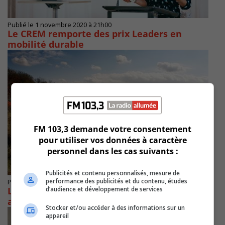
Publié le 1 novembre 2020 à 21h00
Le CREM remporte des prix Leaders en
mobilité durable
FM 103,3 demande votre consentement
pour utiliser vos données à caractère
personnel dans les cas suivants :
Publicités et contenu personnalisés, mesure de
performance des publicités et du contenu, études
Publié le 14 octobre 2020 à 19h00
d’audience et développement de services
Le CREM milite pour que Québec double les
aires protégées d’ici la fin de l’année
Stocker et/ou accéder à des informations sur un
appareil