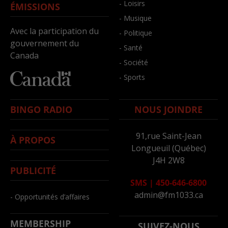
- Loisirs
ÉMISSIONS
- Musique
Avec la participation du
- Politique
gouvernement du
- Santé
Canada
- Société
- Sports
BINGO RADIO
NOUS JOINDRE
91,rue Saint-Jean
À PROPOS
Longueuil (Québec)
J4H 2W8
PUBLICITÉ
SMS
|
450-646-6800
admin@fm1033.ca
- Opportunités d’affaires
MEMBERSHIP
SUIVEZ-NOUS