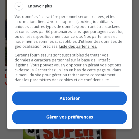
En savoir plus
Vos données à caractère personnel seront traitées, et les
informations liées à votre appareil (cookies, identifiants
uniques et autres types de données) pourront être stockées
et consultées par 66 partenaires, ainsi que partagées avec lui,
ou utilisées spécifiquement par ce site. Nos partenaires et
nous-mêmes sommes susceptibles d'utiliser des données de
géolocalisation précises.
Liste des partenaires.
Certains fournisseurs sont susceptibles de traiter vos
données à caractère personnel sur la base de l'intérêt
légitime. Vous pouvez vous y opposer en gérant vos options
ci-dessous. Recherchez un lien en bas de cette page ou dans
Publié le 25 octobre 2019 à 15h00
le menu du site pour gérer ou retirer votre consentement
Le CREM récompense quatre projets
dans les paramètres des cookies et de confidentialité.
environnementaux
Autoriser
Gérer vos préférences