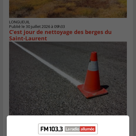
LONGUEUIL
Publié le 30 juillet 2026 à 09h33
C’est jour de nettoyage des berges du
Saint-Laurent
Publié le 29 juillet 2026 à 10h47
Des travaux de marquage de nuit
entraînent des entraves sur la Rive-Sud