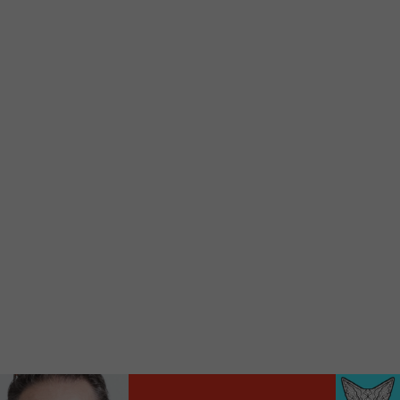
Ajoutez un signet FM 103,3 sur votre écran
d’accueil rapidement.
Voici la procédure ;)
À partir de votre téléphone, allez sur le site
internet de la Radio allumée au
www.fm1033.ca
Ensuite cliquez sur l’icône situé au bas de
votre écran
(celui qui représente un carré incluant une
flèche dirigé vers le haut)
Cliquez maintenant sur l’option Ajouter sur
l’écran d’accueil et vous verrez apparaître le
logo du FM 103,3
Faites Enregistrer en haut à droite.
Et voilà! Toutes les infos et l’écoute de votre radio
locale vous sont maintenant accessibles en un clic!