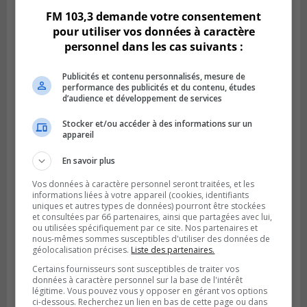
FM 103,3 demande votre consentement
pour utiliser vos données à caractère
personnel dans les cas suivants :
Publicités et contenu personnalisés, mesure de
performance des publicités et du contenu, études
d’audience et développement de services
Stocker et/ou accéder à des informations sur un
appareil
En savoir plus
CANDIAC
Publié le 27 juillet 2026 à 14h40
Vos données à caractère personnel seront traitées, et les
Candiac propulse sa transition verte
informations liées à votre appareil (cookies, identifiants
uniques et autres types de données) pourront être stockées
et consultées par 66 partenaires, ainsi que partagées avec lui,
ou utilisées spécifiquement par ce site. Nos partenaires et
nous-mêmes sommes susceptibles d'utiliser des données de
géolocalisation précises.
Liste des partenaires.
Certains fournisseurs sont susceptibles de traiter vos
données à caractère personnel sur la base de l'intérêt
légitime. Vous pouvez vous y opposer en gérant vos options
ci-dessous. Recherchez un lien en bas de cette page ou dans