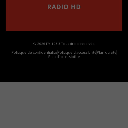
RADIO HD
••••••••••••••••••
Comment synthoniser la fréquence HD dans
votre voiture
© 2026 FM 103,3 Tous droits réservés.
Politique de confidentialité
Politique d’accessibilité
Plan du site
Plan d'accessibilite