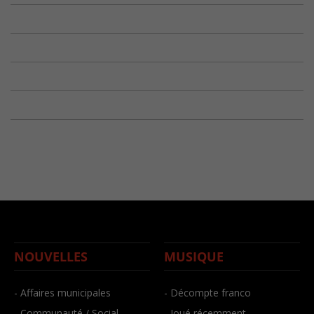
NOUVELLES
MUSIQUE
- Affaires municipales
- Décompte franco
- Communauté / Social
- Joué récemment