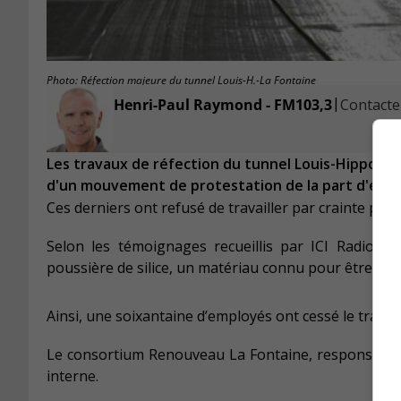
Photo: Réfection majeure du tunnel Louis-H.-La Fontaine
|
Henri-Paul Raymond - FM103,3
Contacter
Les travaux de réfection du tunnel Louis-Hippolyt
d'un mouvement de protestation de la part d'élect
Ces derniers ont refusé de travailler par crainte pour
Selon les témoignages recueillis par ICI Radio-Ca
poussière de silice, un matériau connu pour être canc
Ainsi, une soixantaine d’employés ont cessé le travai
Le consortium Renouveau La Fontaine, responsable d
interne.