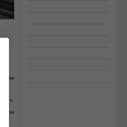
son
evés de
rniers.
enquête