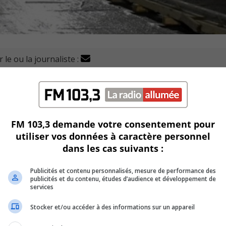
 le ou la journaliste :
e-La Fontaine ont été perturbés ces derniers jours en rai
riciens.
 leur santé en raison d’une qualité de l’air jugée insalubre.
FM 103,3 demande votre consentement pour
utiliser vos données à caractère personnel
nada, les travailleurs seraient exposés à des niveaux él
dans les cas suivants :
érigène lorsqu’il est inhalé.
Publicités et contenu personnalisés, mesure de performance des
l à plusieurs reprises, notamment les 11, 15 et 16 octobre de
publicités et du contenu, études d’audience et développement de
services
u chantier, a été avisé de cette situation et a lancé une 
Stocker et/ou accéder à des informations sur un appareil