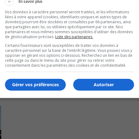
En savoir plus
 et de la sécurité du travail (CNESST) a également été sa
Vos données à caractère personnel seront traitées, et les informations
liées à votre appareil (cookies, identifiants uniques et autres types de
données) pourront être stockées et consultées par 66 partenaires, ainsi
que partagées avec lui, ou utilisées spécifiquement par ce site. Nos
, a indiqué qu’une entente avait été trouvée pour évacuer 
partenaires et nous-mêmes sommes susceptibles d'utiliser des données
de géolocalisation précises.
Liste des partenaires.
Certains fournisseurs sont susceptibles de traiter vos données à
ent des mesures correctives durables pour garantir leur sécu
caractère personnel sur la base de l'intérêt légitime. Vous pouvez vous y
opposer en gérant vos options ci-dessous. Recherchez un lien en bas de
urveillance accrue de la part des autorités compétentes.
cette page ou dans le menu du site pour gérer ou retirer votre
consentement dans les paramètres des cookies et de confidentialité.
Gérer vos préférences
Autoriser