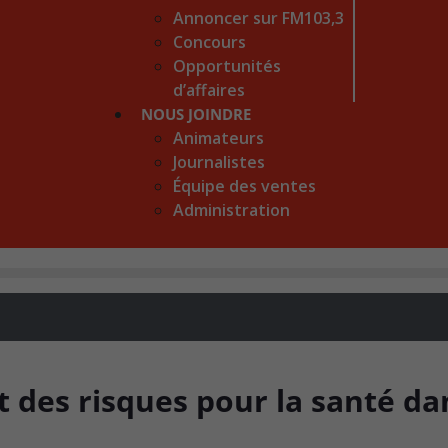
Annoncer sur FM103,3
Concours
Opportunités
d’affaires
NOUS JOINDRE
Animateurs
Journalistes
Équipe des ventes
Administration
t des risques pour la santé da