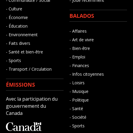
- Communauté / Social
- Joué récemment
- Culture
BALADOS
- Économie
- Éducation
- Affaires
- Environnement
- Art de vivre
- Faits divers
- Bien-être
- Santé et bien-être
- Emploi
- Sports
- Finances
- Transport / Circulation
- Infos citoyennes
- Loisirs
ÉMISSIONS
- Musique
Avec la participation du
- Politique
gouvernement du
- Santé
Canada
- Société
- Sports