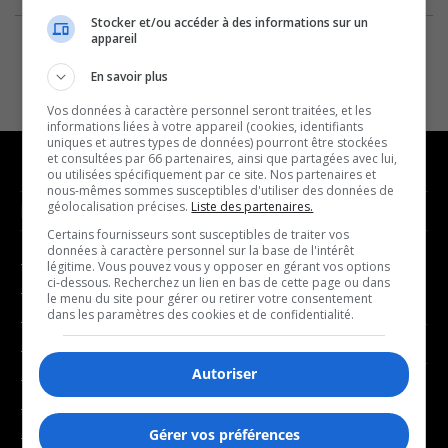
Stocker et/ou accéder à des informations sur un
appareil
En savoir plus
Vos données à caractère personnel seront traitées, et les
informations liées à votre appareil (cookies, identifiants
uniques et autres types de données) pourront être stockées
et consultées par 66 partenaires, ainsi que partagées avec lui,
ou utilisées spécifiquement par ce site. Nos partenaires et
nous-mêmes sommes susceptibles d'utiliser des données de
géolocalisation précises.
Liste des partenaires.
NOUVELLES
MUSIQUE
Certains fournisseurs sont susceptibles de traiter vos
données à caractère personnel sur la base de l'intérêt
- Affaires municipales
- Décompte franco
légitime. Vous pouvez vous y opposer en gérant vos options
ci-dessous. Recherchez un lien en bas de cette page ou dans
- Communauté / Social
- Joué récemment
le menu du site pour gérer ou retirer votre consentement
dans les paramètres des cookies et de confidentialité.
- Culture
BALADOS
- Économie
Autoriser
- Éducation
- Affaires
- Environnement
- Art de vivre
Gérer vos préférences
- Faits divers