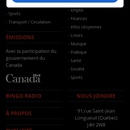
- Bien-être
- Santé et bien-être
- Emploi
- Sports
- Finances
- Transport / Circulation
- Infos citoyennes
- Loisirs
ÉMISSIONS
- Musique
Avec la participation du
- Politique
gouvernement du
- Santé
Canada
- Société
- Sports
BINGO RADIO
NOUS JOINDRE
91,rue Saint-Jean
À PROPOS
Longueuil (Québec)
J4H 2W8