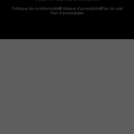
Politique de confidentialité
Politique d’accessibilité
Plan du site
Plan d'accessibilite
Comment installer notre vignette sur votre
appareil mobile