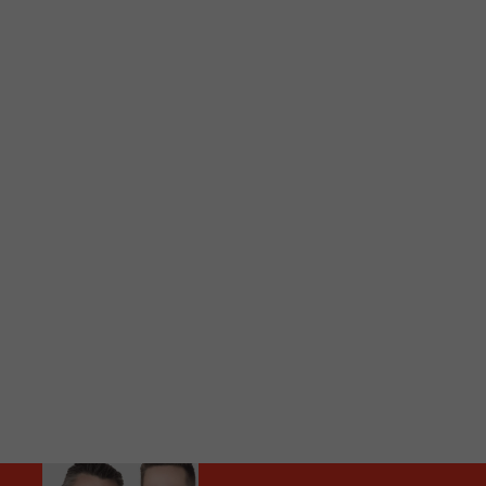
C
Vous avez envie d’écouter le FM 103,3 ou notre nouv
Ajoutez un signet FM 103,3 sur votre écran d’accueil
Voici la procédure ;)
À partir de votre téléphone, allez sur le site inte
Ensuite cliquez sur l’icône situé au bas de votre éc
(celui qui représente un carré incluant une flèche d
Cliquez maintenant sur l’option Ajouter sur l’écran
Faites Enregistrer en haut à droite.
Et voilà! Toutes les infos et l’écoute de votre radio loca
Audio