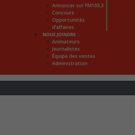
Annoncer sur FM103,3
Concours
Opportunités
d’affaires
NOUS JOINDRE
Animateurs
Journalistes
Équipe des ventes
Administration