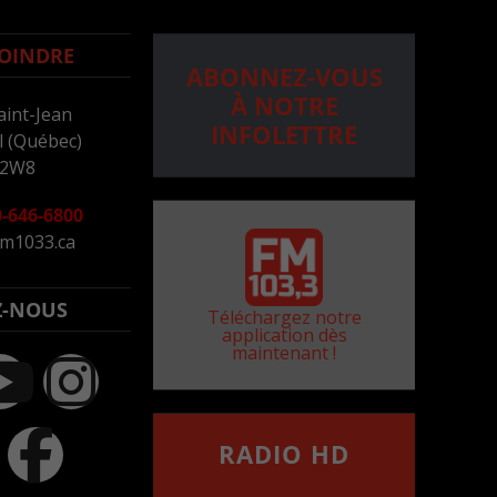
OINDRE
ABONNEZ-VOUS
À NOTRE
aint-Jean
INFOLETTRE
 (Québec)
 2W8
-646-6800
m1033.ca
Z-NOUS
Téléchargez notre
application dès
maintenant !
RADIO HD
••••••••••••••••••
Comment synthoniser la