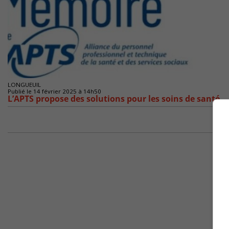
LONGUEUIL
Publié le 14 février 2025 à 14h50
L’APTS propose des solutions pour les soins de santé