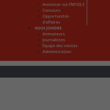
Annoncer sur FM103,3
Concours
Opportunités
d’affaires
NOUS JOINDRE
Animateurs
Journalistes
Équipe des ventes
Administration