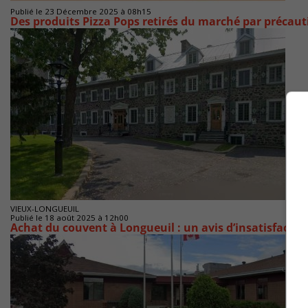
Publié le 23 Décembre 2025 à 08h15
Des produits Pizza Pops retirés du marché par précaut
VIEUX-LONGUEUIL
Publié le 18 août 2025 à 12h00
Achat du couvent à Longueuil : un avis d’insatisfacti